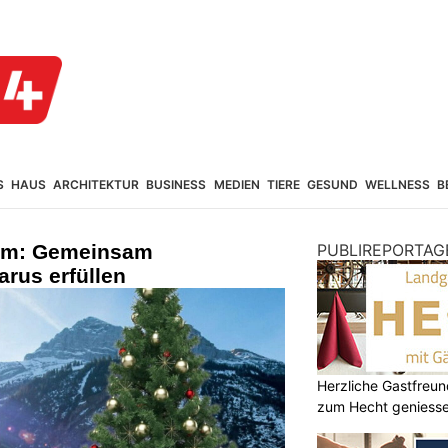
S
HAUS
ARCHITEKTUR
BUSINESS
MEDIEN
TIERE
GESUND
WELLNESS
B
um: Gemeinsam
PUBLIREPORTAG
arus erfüllen
Herzliche Gastfreu
zum Hecht geniess