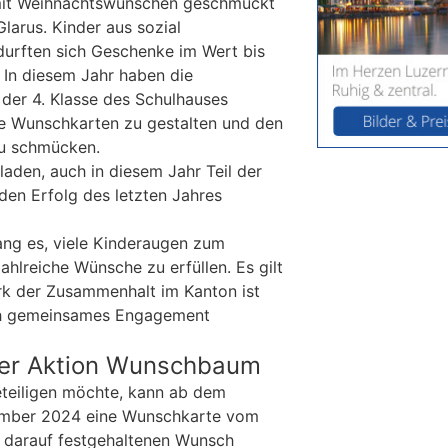
it Weihnachtswünschen geschmückt
larus. Kinder aus sozial
 durften sich Geschenke im Wert bis
In diesem Jahr haben die
 der 4. Klasse des Schulhauses
ie Wunschkarten zu gestalten und den
u schmücken.
laden, auch in diesem Jahr Teil der
den Erfolg des letzten Jahres
ng es, viele Kinderaugen zum
ahlreiche Wünsche zu erfüllen. Es gilt
ark der Zusammenhalt im Kanton ist
rch gemeinsames Engagement
der Aktion Wunschbaum
eteiligen möchte, kann ab dem
ember 2024 eine Wunschkarte vom
darauf festgehaltenen Wunsch