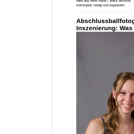
Alles aus einer Hand – Mara Services
entrümpelt, reinigt und organisiert
Abschlussballfotog
Inszenierung: Was