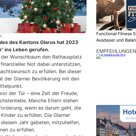
Functional Fitness S
N
Ausdauer und Balanc
ales des Kantons Glarus hat 2023
“ ins Leben gerufen.
EMPFEHLUNGE
d der Wunschbaum den Rathausplatz
n finanzieller Not dabei unterstützen,
achtswunsch zu erfüllen. Bei dieser
tät der Glarner Bevölkerung mit den
ttelpunkt.
vor der Tür – eine Zeit der Freude,
ächstenliebe. Manche Eltern stehen
forderung, wenn es darum geht, die
inder zu erfüllen. Die Glarner
 diesem Jahr gebeten, mitzuhelfen,
nen zu erfüllen.