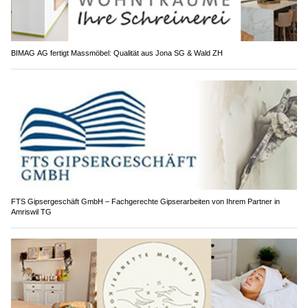
BIMAG AG fertigt Massmöbel: Qualität aus Jona SG & Wald ZH
FTS Gipsergeschäft GmbH – Fachgerechte Gipserarbeiten von Ihrem Partner in
Amriswil TG