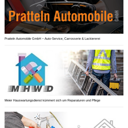
Pratteln Automobile GmbH – Auto-Service, Carrosserie & Lackiererei
Meier Hauswartungsdienst kümmert sich um Reparaturen und Pflege