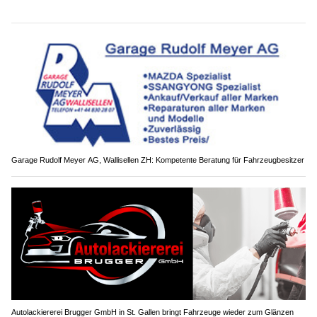
Garage Rudolf Meyer AG, Wallisellen ZH: Kompetente Beratung für Fahrzeugbesitzer
Autolackiererei Brugger GmbH in St. Gallen bringt Fahrzeuge wieder zum Glänzen