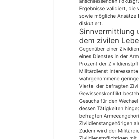
anschliessenden Fokusg
Ergebnisse validiert, die
sowie mögliche Ansätze f
diskutiert.
Sinnvermittlung 
dem zivilen Leb
Gegenüber einer Zivildien
eines Dienstes in der Ar
Prozent der Zivildienstpf
Militärdienst interessante
wahrgenommene geringe Si
Viertel der befragten Zivi
Gewissenskonflikt besteh
Gesuchs für den Wechsel i
dessen Tätigkeiten hinge
befragten Armeeangehöri
Zivildienstangehörigen als
Zudem wird der Militärdi
Zivildienstpflichtigen mit