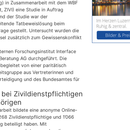
g) in Zusammenarbeit mit dem WBF
, ZIVI) eine Studie in Auftrag
nd der Studie war der
eltende Tatbeweislösung beim
Frage gestellt. Untersucht wurden die
el zusätzlich zum Gewissenskonflikt
ernen Forschungsinstitut Interface
 Beratung AG durchgeführt. Die
begleitet von einer paritätisch
tsgruppe aus Vertreterinnen und
erteidigung und des Bundesamtes für
bei Zivildienstpflichtigen
örigen
rbeit bildete eine anonyme Online-
268 Zivildienstpflichtige und 1’066
g beteiligt haben. Mit