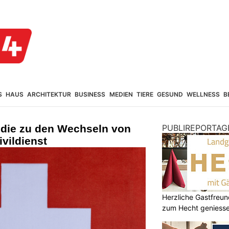
S
HAUS
ARCHITEKTUR
BUSINESS
MEDIEN
TIERE
GESUND
WELLNESS
B
udie zu den Wechseln von
PUBLIREPORTAG
ivildienst
Herzliche Gastfreu
zum Hecht geniess