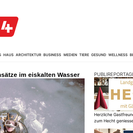
S
HAUS
ARCHITEKTUR
BUSINESS
MEDIEN
TIERE
GESUND
WELLNESS
B
nsätze im eiskalten Wasser
PUBLIREPORTAG
Herzliche Gastfreu
zum Hecht geniess