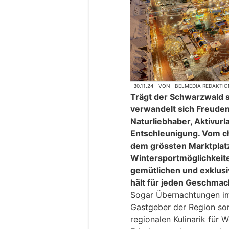
30.11.24
VON
BELMEDIA REDAKTIO
Trägt der Schwarzwald s
verwandelt sich Freudens
Naturliebhaber, Aktivur
Entschleunigung. Vom c
dem grössten Marktplatz
Wintersportmöglichkeiten
gemütlichen und exklusi
hält für jeden Geschmac
Sogar Übernachtungen im
Gastgeber der Region sor
regionalen Kulinarik für 