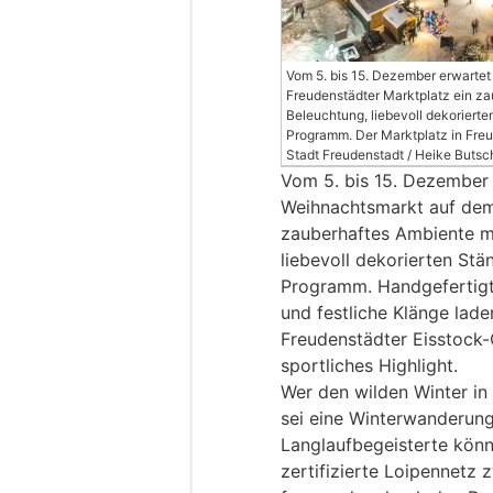
Vom 5. bis 15. Dezember erwarte
Freudenstädter Marktplatz ein za
Beleuchtung, liebevoll dekorier
Programm. Der Marktplatz in Freud
Stadt Freudenstadt / Heike Buts
Vom 5. bis 15. Dezember
Weihnachtsmarkt auf dem
zauberhaftes Ambiente m
liebevoll dekorierten St
Programm. Handgefertigt
und festliche Klänge lade
Freudenstädter Eisstock
sportliches Highlight.
Wer den wilden Winter in
sei eine Winterwanderun
Langlaufbegeisterte kön
zertifizierte Loipennetz