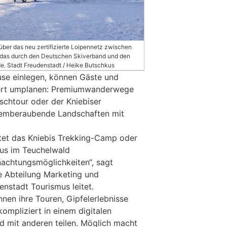
über das neu zertifizierte Loipennetz zwischen
, das durch den Deutschen Skiverband und den
de. Stadt Freudenstadt / Heike Butschkus
ause einlegen, können Gäste und
iert umplanen: Premiumwanderwege
schtour oder der Kniebiser
temberaubende Landschaften mit
etet das Kniebis Trekking-Camp oder
s im Teuchelwald
achtungsmöglichkeiten“, sagt
ie Abteilung Marketing und
nstadt Tourismus leitet.
nen ihre Touren, Gipfelerlebnisse
mpliziert in einem digitalen
d mit anderen teilen. Möglich macht