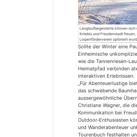
Langlaufbegeisterte können sich 
Kniebis und Freudenstadt freuen
Loipenförderverein optimiert wur
Sollte der Winter eine P
Einheimische unkompliz
wie die Tannenriesen-Lau
Heimatpfad verbinden a
interaktiven Erlebnissen.
„Für Abenteuerlustige bi
das schwebende Baumhau
aussergewöhnliche Übern
Christiane Wagner, die d
Kommunikation bei Freude
Outdoor-Enthusiasten kön
und Wanderabenteuer unko
Tourenbuch festhalten un