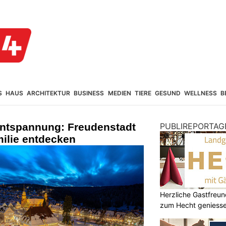
S
HAUS
ARCHITEKTUR
BUSINESS
MEDIEN
TIERE
GESUND
WELLNESS
B
ntspannung: Freudenstadt
PUBLIREPORTAG
ilie entdecken
Herzliche Gastfreu
zum Hecht geniess