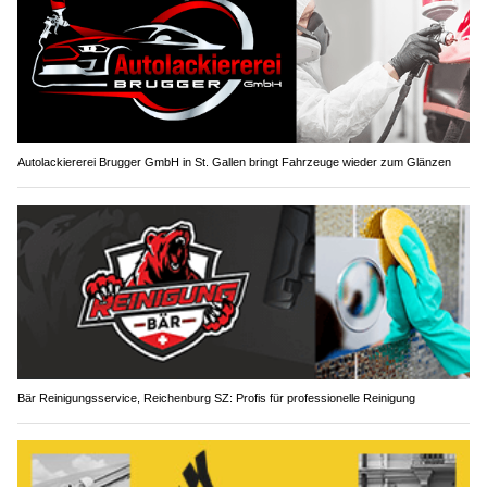
Autolackiererei Brugger GmbH in St. Gallen bringt Fahrzeuge wieder zum Glänzen
Bär Reinigungsservice, Reichenburg SZ: Profis für professionelle Reinigung