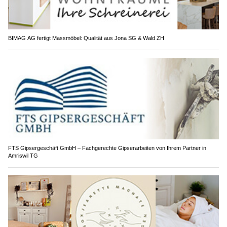
BIMAG AG fertigt Massmöbel: Qualität aus Jona SG & Wald ZH
FTS Gipsergeschäft GmbH – Fachgerechte Gipserarbeiten von Ihrem Partner in
Amriswil TG