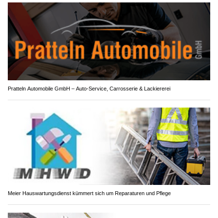
Pratteln Automobile GmbH – Auto-Service, Carrosserie & Lackiererei
Meier Hauswartungsdienst kümmert sich um Reparaturen und Pflege