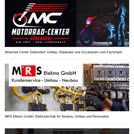
Motorrad-Center Dübendorf: Umbau, Reparatur und Occasionen vom Fachmann
MRS Elektro GmbH: Elektrotechnik für Neubau, Umbau und Renovation