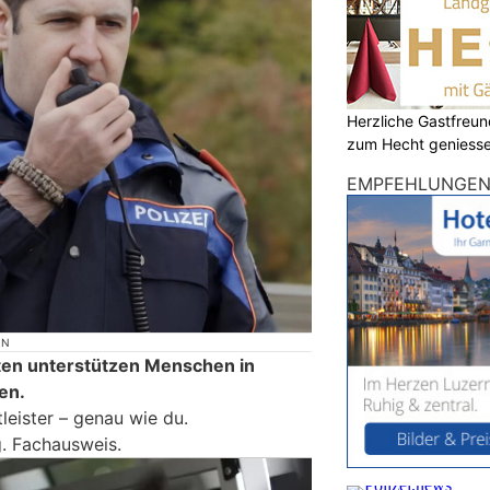
Herzliche Gastfreu
zum Hecht geniess
EMPFEHLUNGE
ON
sten unterstützen Menschen in
en.
tleister – genau wie du.
g. Fachausweis.