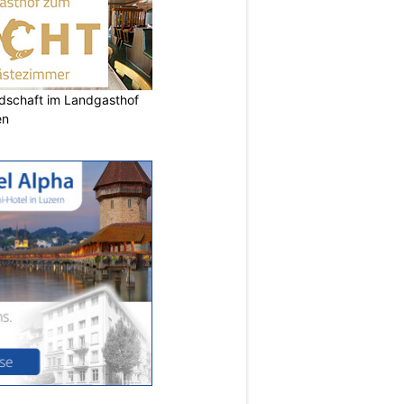
ndschaft im Landgasthof
en
N