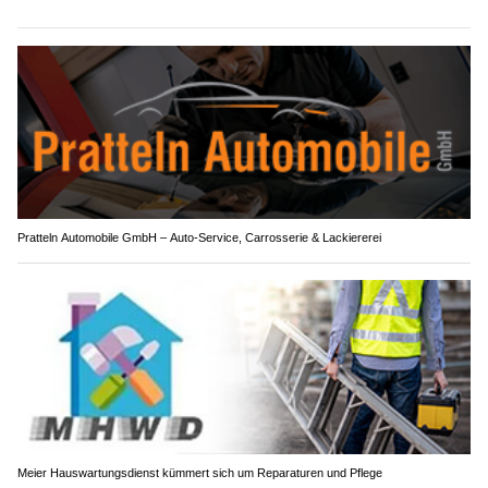
Pratteln Automobile GmbH – Auto-Service, Carrosserie & Lackiererei
Meier Hauswartungsdienst kümmert sich um Reparaturen und Pflege