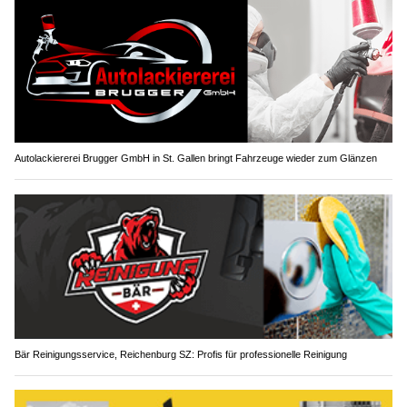
Autolackiererei Brugger GmbH in St. Gallen bringt Fahrzeuge wieder zum Glänzen
Bär Reinigungsservice, Reichenburg SZ: Profis für professionelle Reinigung