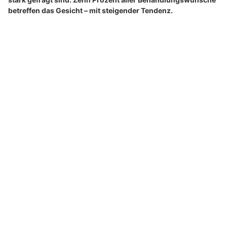
Buchhandlung WörterSpiel, Rorschach SG: Top-Auswahl an Büchern
Ristorante 33 in Zürich: Mediterrane Küche und edle Weine geniessen
Fäden statt Skalpell: Sanftes Lifting für
natürliche Mimik und straffere Haut