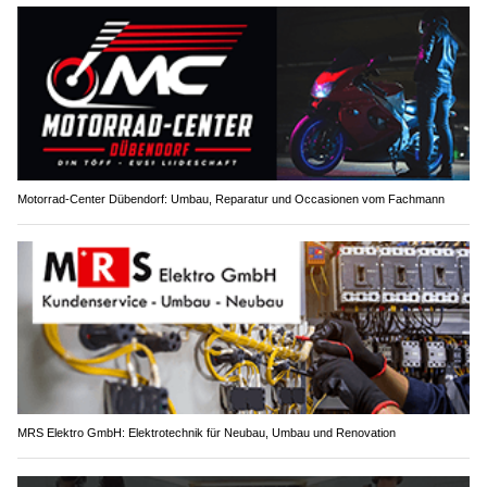
Motorrad-Center Dübendorf: Umbau, Reparatur und Occasionen vom Fachmann
MRS Elektro GmbH: Elektrotechnik für Neubau, Umbau und Renovation