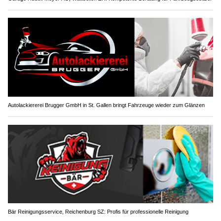
Autolackiererei Brugger GmbH in St. Gallen bringt Fahrzeuge wieder zum Glänzen
Bär Reinigungsservice, Reichenburg SZ: Profis für professionelle Reinigung