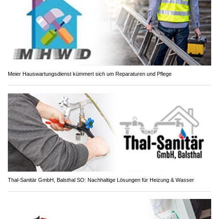
Meier Hauswartungsdienst kümmert sich um Reparaturen und Pflege
Thal-Sanitär GmbH, Balsthal SO: Nachhaltige Lösungen für Heizung & Wasser