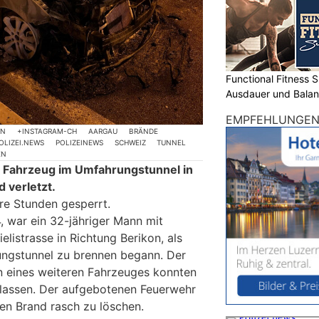
Functional Fitness S
Ausdauer und Balanc
EMPFEHLUNGE
ON
+INSTAGRAM-CH
AARGAU
BRÄNDE
OLIZEI.NEWS
POLIZEINEWS
SCHWEIZ
TUNNEL
EN
n Fahrzeug im Umfahrungstunnel in
 verletzt.
re Stunden gesperrt.
 war ein 32-jähriger Mann mit
elistrasse in Richtung Berikon, als
ngstunnel zu brennen begann. Der
n eines weiteren Fahrzeuges konnten
rlassen. Der aufgebotenen Feuerwehr
den Brand rasch zu löschen.