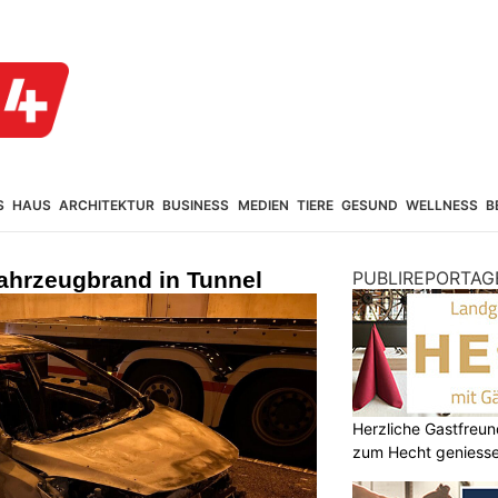
S
HAUS
ARCHITEKTUR
BUSINESS
MEDIEN
TIERE
GESUND
WELLNESS
B
Fahrzeugbrand in Tunnel
PUBLIREPORTAG
Herzliche Gastfreu
zum Hecht geniess