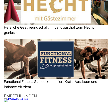
Die Wohnpolitische Strategie 2030 der Zuger Regierung zielt
darauf ab, die angespannte Wohnsituation zu entschärfen
und langfristig bezahlbaren Wohnraum für breite
Bevölkerungsschichten sicherzustellen.
Zahlreiche Massnahmen werden zurzeit entwickelt. Darunter
auch eine Erstberatung für die Verdichtung in Einfamilienhaus-
Quartieren.
Weiterlesen
Casa Tolone Luzern überzeugt mit italienischen Klassikern und Wein
Gönnen Sie sich eine Auszeit im Restaurant Meierhöfli
Fux-Träff Restaurant: Jetzt Tisch reservieren und regional essen
Professionell gereinigt – mit Saubere Tropfen aus der Region