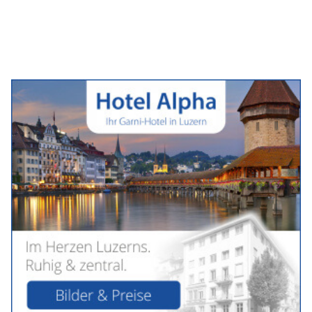
Philipp Iseli wird neuer Leiter von Immobilien
Stadt Bern ab September 2026
01.05.26
VON
BELMEDIA REDAKTION
Der Gemeinderat hat Philipp Iseli zum neuen Leiter von
Immobilien Stadt Bern gewählt. Philipp Iseli, Ingenieur und
Immobilienbewirtschafter, ist seit 2019 Geschäftsführer der
Zivag Verwaltungen AG. Mit seinen breiten Kompetenzen
und Erfahrungen verfügt er über beste Voraussetzungen für
die Leitung von Immobilien Stadt Bern. Er tritt die Stelle per 1.
September 2026 an und ersetzt Kristina Bussmann.
Philipp Iseli hat 2005 an der Fachhochschule Bern ein
Ingenieurstudium und 2020 die Ausbildung als
Immobilienbewirtschafter abgeschlossen. Nach verschiedenen
Führungspositionen in der produzierenden Industrie leitet er
seit März 2019 als Geschäftsführer die Zivag Verwaltungen AG,
eine Tochterfirma der Gewerkschaft Unia. Die Gesellschaft
beschäftigt 100 Mitarbeitende und betreut für verschiedene
Eigentümerinnen und Eigentümer schweizweit 8’000
Mietobjekte. In seiner heutigen Funktion verantwortet Philipp