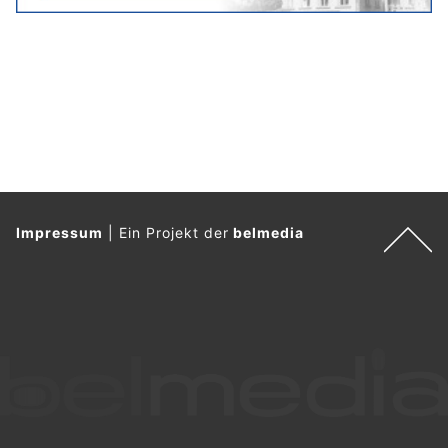
Iseli die Verwaltung und Weiterentwicklung aller Portfolios mit
einem jährlichen Investitionsvolumen von knapp 50 Millionen
Franken.
Weiterlesen
Fussdienst.ch: Professionelle mobile Pediküre in Olten SO
Energie sparen mit Hofer Gebäudeautomation GmbH
Abaco Suisse in Schaffhausen: Asia Delikatessen und hausgemachte Chocolat
Angolo Pizzeria Luzern & Hünenberg ZG: Genussvolle Steinofenpizza & mehr
Luxusimmobilien Schweiz 2025: Bergregionen
mit starkem Preisanstieg von 6 Prozent
06.05.26
VON
BELMEDIA REDAKTION