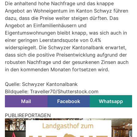
Die anhaltend hohe Nachfrage und das knappe
Angebot an Wohneigentum im Kanton Schwyz führen
dazu, dass die Preise weiter steigen dürften. Das
Angebot an Einfamilienhäusern und
Eigentumswohnungen bleibt knapp, was sich auch in
einer geringen Leerstandsquote von 0.4%
widerspiegelt. Die Schwyzer Kantonalbank erwartet,
dass sich die positive Preisentwicklung aufgrund der
robusten Nachfrage und der gesunkenen Zinsen auch
in den kommenden Monaten fortsetzen wird.
Quelle: Schwyzer Kantonalbank
Bildquelle: Traveller70/Shutterstock.com
Mail
Facebook
Whatsapp
Zug reagiert auf Wohnungsnot mit Strategie
2030 und neuen Massnahmen
17.05.26
VON
BELMEDIA REDAKTION