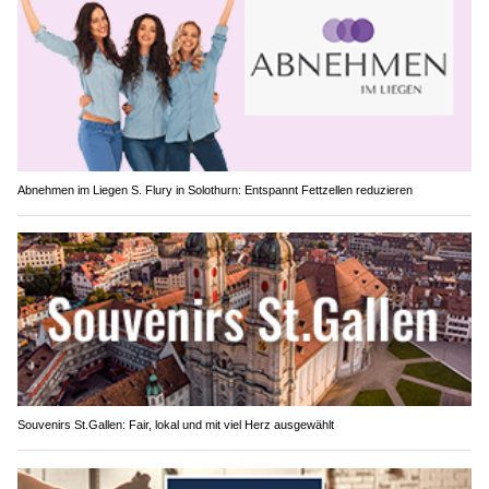
Abnehmen im Liegen S. Flury in Solothurn: Entspannt Fettzellen reduzieren
Souvenirs St.Gallen: Fair, lokal und mit viel Herz ausgewählt