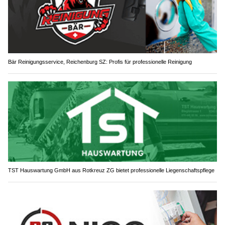
Bär Reinigungsservice, Reichenburg SZ: Profis für professionelle Reinigung
TST Hauswartung GmbH aus Rotkreuz ZG bietet professionelle Liegenschaftspflege