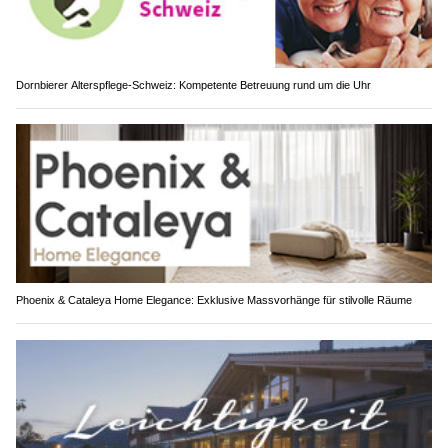
Dornbierer Alterspflege-Schweiz: Kompetente Betreuung rund um die Uhr
Phoenix & Cataleya Home Elegance: Exklusive Massvorhänge für stilvolle Räume