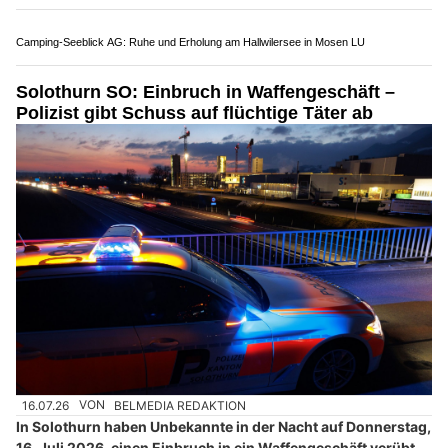
Beauty fights fat in Kreuzlingen TG und Frauenfeld TG: Effektive Abnehmangebote
Hundephysio Larissa: Beweglichkeit fördern, Schmerzen lindern, Freude stärken