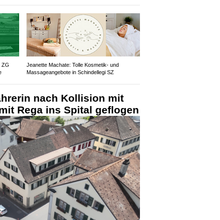
z ZG
Jeanette Machate: Tolle Kosmetik- und
e
Massageangebote in Schindellegi SZ
hrerin nach Kollision mit
mit Rega ins Spital geflogen