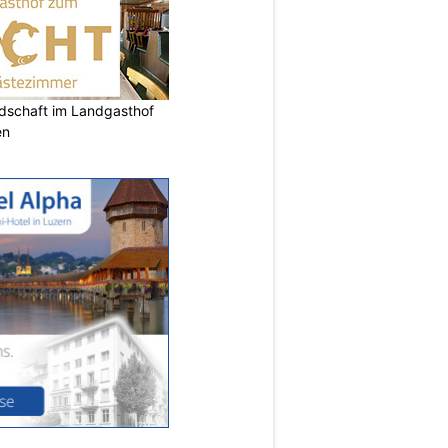
ndschaft im Landgasthof
en
N