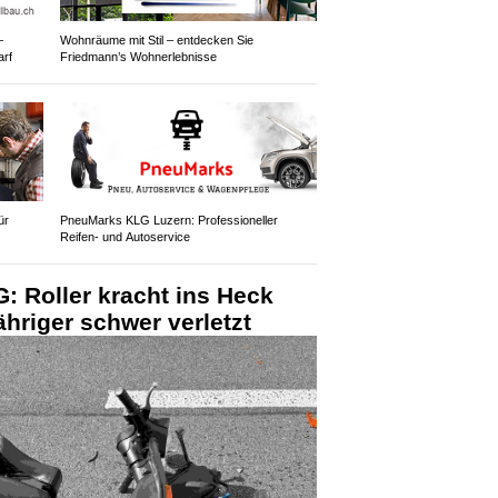
–
Wohnräume mit Stil – entdecken Sie
arf
Friedmann’s Wohnerlebnisse
ür
PneuMarks KLG Luzern: Professioneller
Reifen- und Autoservice
G: Roller kracht ins Heck
ähriger schwer verletzt