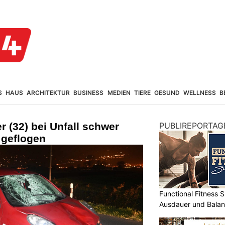
S
HAUS
ARCHITEKTUR
BUSINESS
MEDIEN
TIERE
GESUND
WELLNESS
B
r (32) bei Unfall schwer
PUBLIREPORTAG
l geflogen
Functional Fitness S
Ausdauer und Balanc