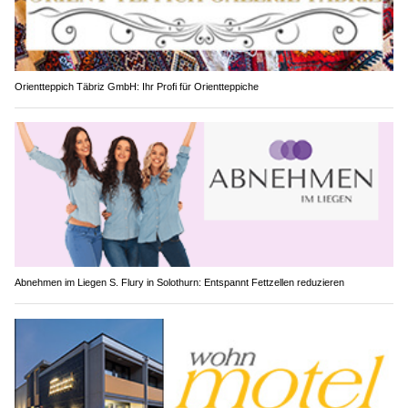
Orientteppich Täbriz GmbH: Ihr Profi für Orientteppiche
Abnehmen im Liegen S. Flury in Solothurn: Entspannt Fettzellen reduzieren