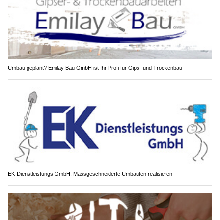
Umbau geplant? Emilay Bau GmbH ist Ihr Profi für Gips- und Trockenbau
EK-Dienstleistungs GmbH: Massgeschneiderte Umbauten realisieren