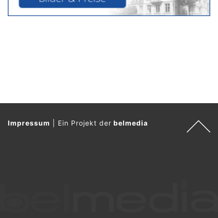
TST Hauswartung GmbH aus Rotkreuz ZG bietet professionelle Liegenschaftspflege
Jeanette Machate: Tolle Kosmetik- und Massageangebote in Schindellegi SZ
Norwegens Winterwelt erleben: Spezialangebot
für Weihnachts- und Silvesterreisen
16.07.26
VON
BELMEDIA REDAKTION
Hurtigruten startet eine zeitlich begrenzte Aktion für
Weihnachts- und Silvesterreisen entlang der norwegischen
Küste. Wer zwischen dem 20. und 31. Juli 2026 eine
Garantiekabine für zwei Personen auf der Nordkap-Linie
bucht, erhält für die zweite reisende Person 50 Prozent
Rabatt.
Die Nordkap-Linie ab Hamburg oder Oslo gehört zu den
Signature Reisen von Hurtigruten und führt auf einer 15-
tägigen Route entlang der gesamten norwegischen Küste bis
zum Nordkap. Die Reisen verbinden winterliche Landschaften,
festliche Atmosphäre und die Chance, Polarlichter zu erleben.