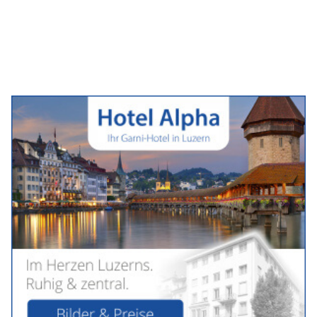
Check-in: mit Looks, Lieblingsstücken und der Frage,
welches Hotel den eigenen Stil eigentlich am besten
widerspiegelt.
Dunas de Formentera passt zu Menschen, deren Stil ruhig,
bewusst und unangestrengt wirkt. Der Look des Hauses ist
reduziert, naturverbunden und frei von Inszenierung - geprägt
von hellen Sandtönen, organischen Materialien und einer
Architektur, die nahezu mit den Dünen verschmilzt. Dazu
passen luftige Tuniken, weich fallende Sets, schlichte Slip
Dresses oder lockere Day-Looks mit Shorts, offenem Overshirt
und flachen Ledersandalen.
Weiterlesen
Feiern mit Blick auf den Zugersee: MW Seefahrten AG macht’s möglich
Servanto W.Meier steht für saubere Gebäude und gepflegte Grünflächen