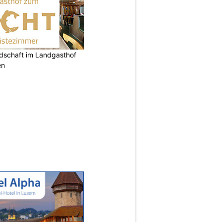
ndschaft im Landgasthof
en
N