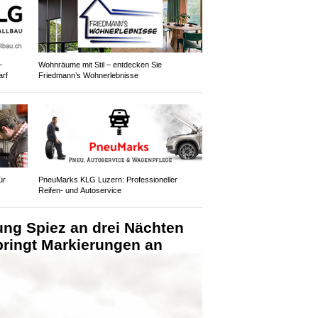
–
Wohnräume mit Stil – entdecken Sie
arf
Friedmann’s Wohnerlebnisse
ür
PneuMarks KLG Luzern: Professioneller
Reifen- und Autoservice
ung Spiez an drei Nächten
bringt Markierungen an