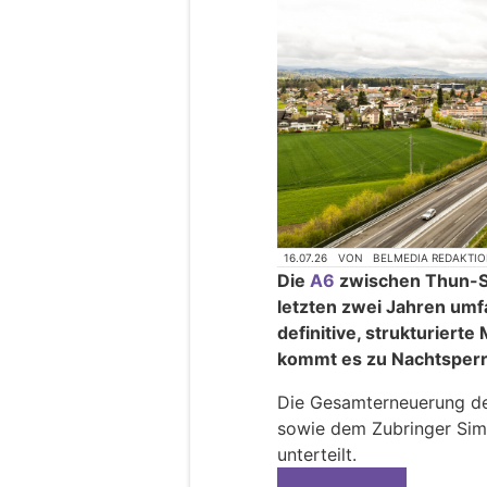
16.07.26
VON
BELMEDIA REDAKTI
Die
A6
zwischen Thun-S
letzten zwei Jahren umf
definitive, strukturiert
kommt es zu Nachtsper
Die Gesamterneuerung d
sowie dem Zubringer Simm
unterteilt.