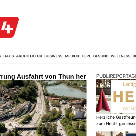
S
HAUS
ARCHITEKTUR
BUSINESS
MEDIEN
TIERE
GESUND
WELLNESS
B
rrung Ausfahrt von Thun her
PUBLIREPORTAG
Herzliche Gastfreu
zum Hecht geniess