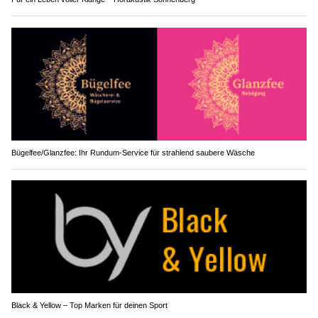
Bügelfee/Glanzfee: Ihr Rundum-Service für strahlend saubere Wäsche
Black & Yellow – Top Marken für deinen Sport