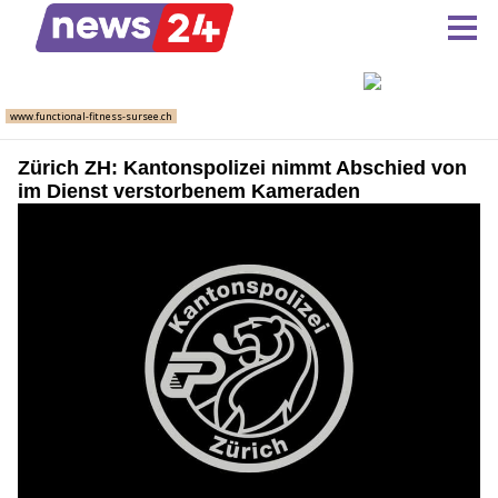
Zürich ZH: Kantonspolizei nimmt Abschied von
im Dienst verstorbenem Kameraden