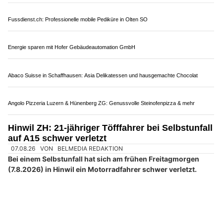
Fussdienst.ch: Professionelle mobile Pediküre in Olten SO
Energie sparen mit Hofer Gebäudeautomation GmbH
Abaco Suisse in Schaffhausen: Asia Delikatessen und hausgemachte Chocolat
Angolo Pizzeria Luzern & Hünenberg ZG: Genussvolle Steinofenpizza & mehr
Hinwil ZH: 21-jähriger Töfffahrer bei Selbstunfall
auf A15 schwer verletzt
07.08.26
VON
BELMEDIA REDAKTION
Bei einem Selbstunfall hat sich am frühen Freitagmorgen
(7.8.2026) in Hinwil ein Motorradfahrer schwer verletzt.
Kurz vor 4.30 Uhr fuhr ein 21-jähriger Mann mit seinem
Motorrad auf der A15 von Dürnten in Richtung Betzholzkreisel.
Weiterlesen