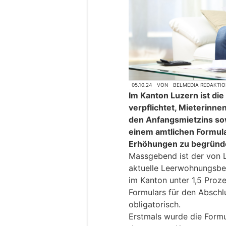
05.10.24
VON
BELMEDIA REDAKTI
Im Kanton Luzern ist d
verpflichtet, Mieterin
den Anfangsmietzins sow
einem amtlichen Formula
Erhöhungen zu begründ
Massgebend ist der von L
aktuelle Leerwohnungsbes
im Kanton unter 1,5 Proz
Formulars für den Abschl
obligatorisch.
Erstmals wurde die Formu