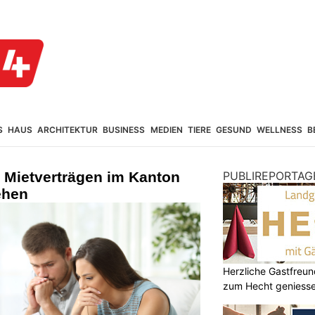
S
HAUS
ARCHITEKTUR
BUSINESS
MEDIEN
TIERE
GESUND
WELLNESS
B
i Mietverträgen im Kanton
PUBLIREPORTAG
ehen
Herzliche Gastfreu
zum Hecht geniess