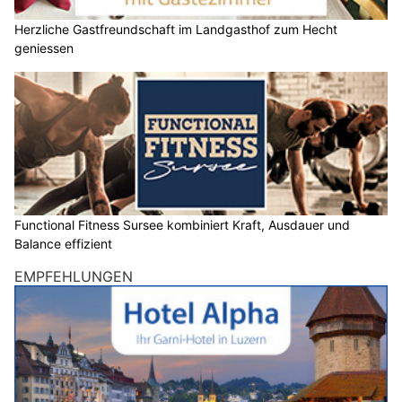
02.05.26
VON
BELMEDIA REDAKTION
Wie gut öffentliche Mobilität auch in ländlichen Regionen
funktioniert, zeigt der Bregenzerwald: Busse verkehren
regelmässig im Takt und verbinden die Orte zuverlässig
miteinander. Mit der Gäste-Card Bregenzerwald & Grosses
Walsertal nutzen Urlauber dieses Angebot kostenfrei – seit
diesem Jahr sogar über die Region hinaus in ganz
Vorarlberg. Zusätzlich gilt die Karte für Fahrten mit den
Bergbahnen sowie für den Eintritt in die Freibäder.
Ob für einen Ausstellungsbesuch im Nachbardorf, eine
Wanderung in abgelegene Täler oder einen Abstecher nach
Bregenz: Das Auto kann getrost stehen bleiben. Die
Verbindungen sind meist gut getaktet, die Wege kurz. Statt
sich auf Verkehr und Parkplatzsuche zu konzentrieren,