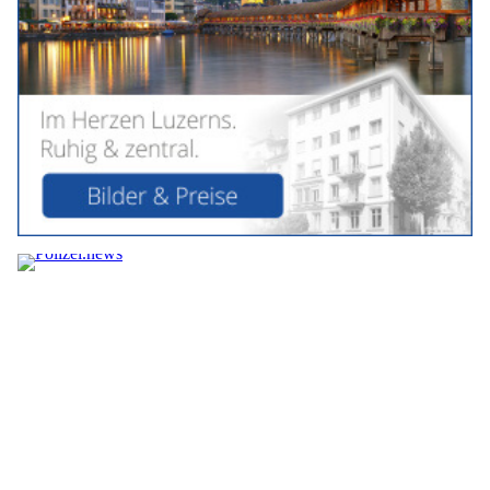
geniessen Gäste die Landschaft – entspannt von Anfang bis
Ende.
Weiterlesen
Beauty fights fat in Kreuzlingen TG und Frauenfeld TG: Effektive Abnehmangebote
Hundephysio Larissa: Beweglichkeit fördern, Schmerzen lindern, Freude stärken
Herzliche Gastfreundschaft im Landgasthof zum Hecht geniessen
Camping-Seeblick AG: Ruhe und Erholung am Hallwilersee in Mosen LU
Klang, Kunst, Kultur: Hamburgs grosses
Jubiläumsjahr der Elbphilharmonie
30.04.26
VON
BELMEDIA REDAKTION
Die Elbphilharmonie Hamburg steuert auf ihren zehnten