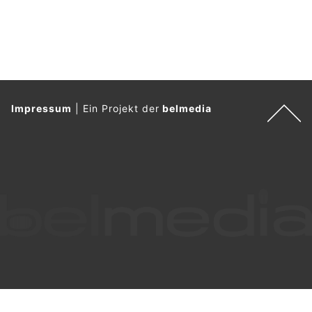
Geburtstag im Januar 2027 zu. Die Jubiläumssaison findet
ihren Auftakt bereits im September 2026 mit einem
hochkarätigen Programm sowie internationalen Top-Stars
und -Orchestern.
Das spektakuläre Konzerthaus hat sich als internationales
Wahrzeichen fest etabliert. Es prägt das Bild Hamburgs als
bedeutender Musik- und Kulturstandort weltweit. 2026 wartet
Hamburg mit einer Fülle an international relevanten
Kulturhighlights auf:Die Triennale der Photographie, die neue
Tanztriennale, die Ballett-Tagen, das Elbjazz und das
Reeperbahn Festival, die nicht nur programmatisch
neuaufgestellte Hamburgische Staatsoper und die Eröffnung
des UBS Digital Art Museums lösen im Norden eine kulturelle
„Elbphoria“ aus.
Weiterlesen
Restaurant Schweikhof: Das passende Ambiente zum Verweilen mit Freunden