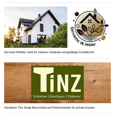
Servanto W.Meier steht für saubere Gebäude und gepflegte Grünflächen
Handwerk-Tinz fertigt Massmöbel und Polsterarbeiten für private Kunden