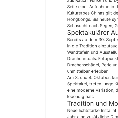
aus Rauch, Funken und D
Seit seiner Aufnahme in d
Kulturerbes Chinas gilt de
Hongkongs. Bis heute sym
Sehnsucht nach Segen, G
Spektakulärer Au
Bereits ab dem 30. Septe
in die Tradition einzutau
Wandtafeln und Ausstellu
Drachenrituals. Fotopunk
Drachenschädel, Perle u
unmittelbar erlebbar.
Am 3. und 4. Oktober, k
Spektakel, treten junge 
eine moderne Variation, d
lebendig hält.
Tradition und Mo
Neue lichtstarke Installa
Jahr eine zusätzliche Di