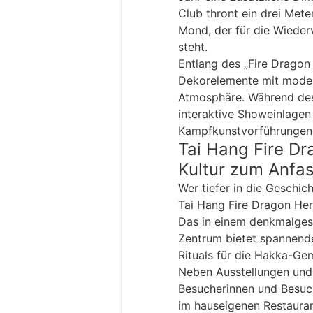
Club thront ein drei Mete
Mond, der für die Wiede
steht.
Entlang des „Fire Dragon 
Dekorelemente mit moder
Atmosphäre. Während de
interaktive Showeinlage
Kampfkunstvorführungen
Tai Hang Fire Dr
Kultur zum Anfa
Wer tiefer in die Geschi
Tai Hang Fire Dragon Heri
Das in einem denkmalges
Zentrum bietet spannende
Rituals für die Hakka-Ge
Neben Ausstellungen und 
Besucherinnen und Besuc
im hauseigenen Restauran