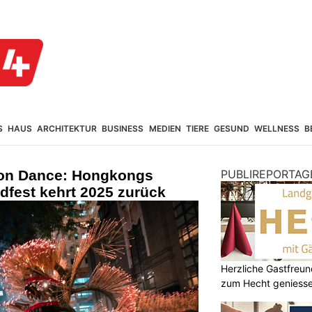
S
HAUS
ARCHITEKTUR
BUSINESS
MEDIEN
TIERE
GESUND
WELLNESS
B
gon Dance: Hongkongs
PUBLIREPORTAG
dfest kehrt 2025 zurück
Herzliche Gastfreu
zum Hecht geniess