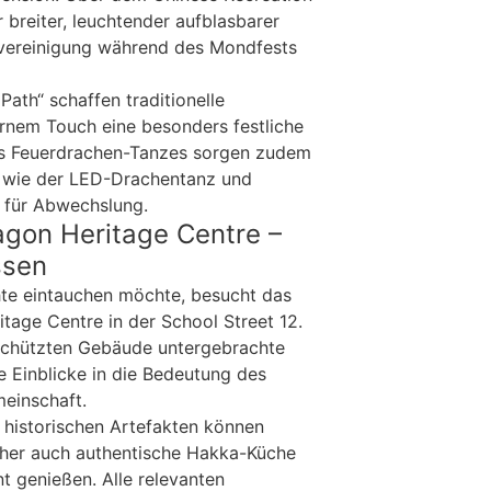
r breiter, leuchtender aufblasbarer
rvereinigung während des Mondfests
Path“ schaffen traditionelle
nem Touch eine besonders festliche
s Feuerdrachen-Tanzes sorgen zudem
n wie der LED-Drachentanz und
 für Abwechslung.
agon Heritage Centre –
ssen
chte eintauchen möchte, besucht das
tage Centre in der School Street 12.
chützten Gebäude untergebrachte
 Einblicke in die Bedeutung des
meinschaft.
historischen Artefakten können
her auch authentische Hakka-Küche
t genießen. Alle relevanten