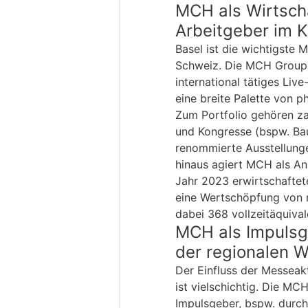
MCH als Wirtscha
Arbeitgeber im 
Basel ist die wichtigste
Schweiz. Die MCH Group 
international tätiges Li
eine breite Palette von p
Zum Portfolio gehören za
und Kongresse (bspw. Bau,
renommierte Ausstellunge
hinaus agiert MCH als Anb
Jahr 2023 erwirtschafte
eine Wertschöpfung von r
dabei 368 vollzeitäquival
MCH als Impulsg
der regionalen W
Der Einfluss der Messeakt
ist vielschichtig. Die MCH
Impulsgeber, bspw. durch