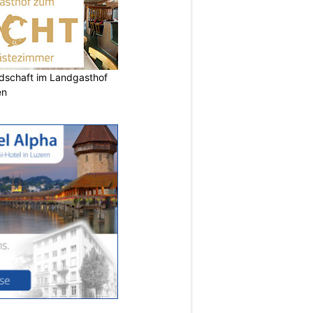
ndschaft im Landgasthof
en
N