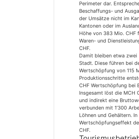
Perimeter dar. Entspreche
Beschaffungs- und Ausga
der Umsätze nicht im Kan
Kantonen oder im Ausland
Höhe von 383 Mio. CHF f
Waren- und Dienstleistu
CHF.
Damit bleiben etwa zwei 
Stadt. Diese führen bei 
Wertschöpfung von 115 M
Produktionsschritte ents
CHF Wertschöpfung bei B
Insgesamt löst die MCH G
und indirekt eine Brutto
verbunden mit 1’300 Arbe
Löhnen und Gehältern. In
Wertschöpfungseffekt der
CHF.
Tourismusbetrieb