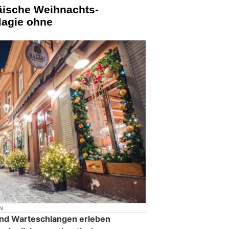
äische Weihnachts-
Magie ohne
N
 und Warteschlangen erleben