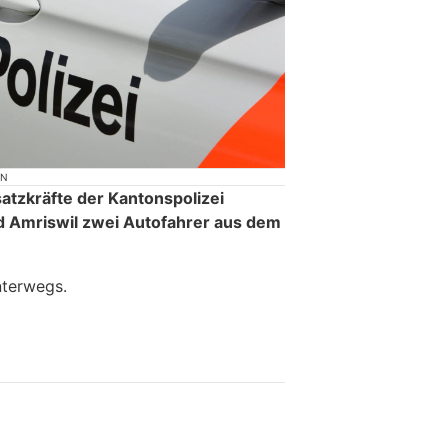
ON
tzkräfte der Kantonspolizei
d Amriswil zwei Autofahrer aus dem
nterwegs.