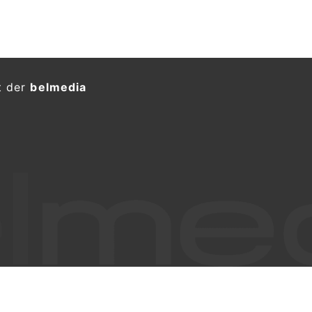
t der
belmedia