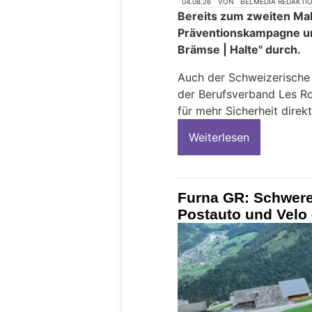
04.08.26
VON
BELMEDIA REDAKTI
Bereits zum zweiten Mal 
Präventionskampagne u
Brämse | Halte" durch.
Auch der Schweizerisch
der Berufsverband Les Ro
für mehr Sicherheit direkt
Weiterlesen
Furna GR: Schwere
Postauto und Velo 