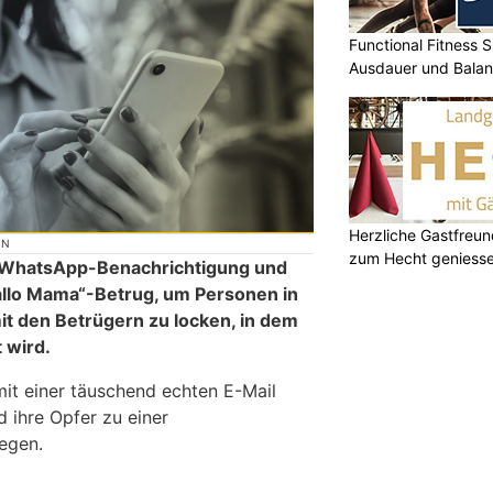
Functional Fitness S
Ausdauer und Balanc
Herzliche Gastfreu
ON
zum Hecht geniess
ne WhatsApp-Benachrichtigung und
allo Mama“-Betrug, um Personen in
t den Betrügern zu locken, in dem
t wird.
mit einer täuschend echten E-Mail
 ihre Opfer zu einer
egen.