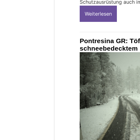
Schutzausrüstung auch i
Weiterlesen
Pontresina GR: Töff
schneebedecktem 