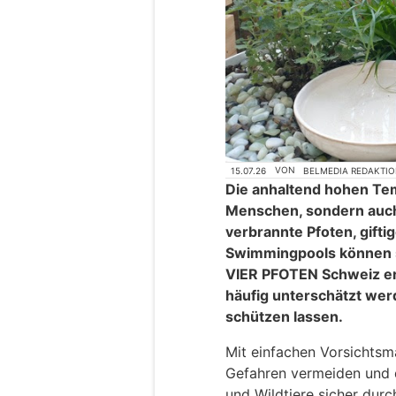
15.07.26
VON
BELMEDIA REDAKTI
Die anhaltend hohen Tem
Menschen, sondern auch 
verbrannte Pfoten, gifti
Swimmingpools können s
VIER PFOTEN Schweiz er
häufig unterschätzt wer
schützen lassen.
Mit einfachen Vorsichtsm
Gefahren vermeiden und 
und Wildtiere sicher du