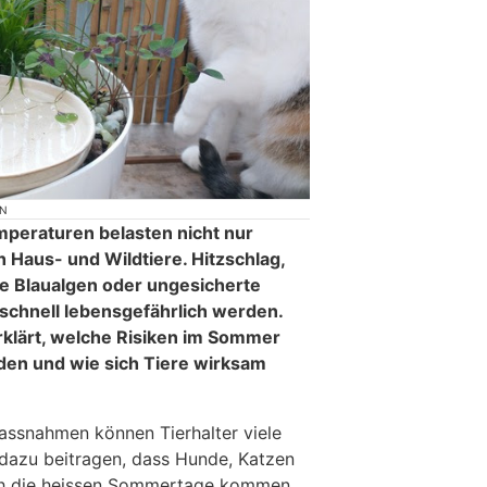
ON
peraturen belasten nicht nur
Haus- und Wildtiere. Hitzschlag,
ge Blaualgen oder ungesicherte
chnell lebensgefährlich werden.
klärt, welche Risiken im Sommer
den und wie sich Tiere wirksam
assnahmen können Tierhalter viele
dazu beitragen, dass Hunde, Katzen
rch die heissen Sommertage kommen.