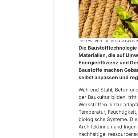
11.11.25
VON
BELMEDIA REDAKTIO
Die Baustofftechnologie e
Materialien, die auf Umw
Energieeffizienz und Des
Baustoffe machen Gebäu
selbst anpassen und reg
Während Stahl, Beton und
der Baukultur bilden, tri
Werkstoffen hinzu: adapti
Temperatur, Feuchtigkeit,
biologische Systeme. Die
Architektinnen und Ingen
nachhaltige, ressourcens