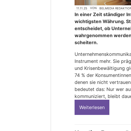
11.11.25
VON
BELMEDIA REDAKTIO
In einer Zeit ständiger 
wichtigsten Währung. S
entscheidet, ob Untern
wahrgenommen werden – 
scheitern.
Unternehmenskommunikatio
Instrument mehr. Sie präg
und Krisenbewältigung gl
74 % der Konsumentinne
denen sie nicht vertraue
bedeutet das: Nur wer au
kommuniziert, bleibt dau
Weiterlesen