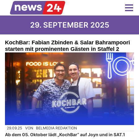
29. SEPTEMBER 2025
KochBar: Fabian Zbinden & Salar Bahrampoori
starten mit prominenten Gästen in Staffel 2
29.09.25
VON
BELMEDIA REDAKTION
Ab dem 05. Oktober lädt „KochBar“ auf Joyn und in SAT.1